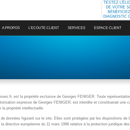
TESTEZ L'ÉLIG
DE VOTRE S
BÉNÉFICIEZ
DIAGNOSTIC 
A PROPOS
L'ECOUTE CLIENT
SERVICES
ESPACE CLIENT
amses.fr, est la propriété exclusive de Georges FENIGER. Toute représentation 
utorisation expresse de Georges FENIGER, est interdite et constituerait une c
la propriété intellectuelle.
 données figurant sur le site. Elles sont protégées par les dispositions de la 
de la directive européenne du 11 mars 1996 relative à la protection juridique d