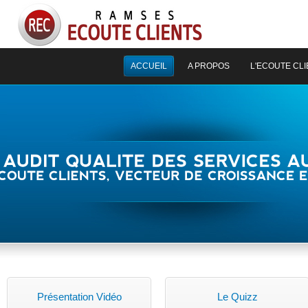
ACCUEIL
A PROPOS
L'ECOUTE CL
“ L’insertion 
site nous perm
nos consommat
commentaires, 
rencontrés par
agir de manièr
problèmes. L’u
Présentation Vidéo
Le Quizz
permet d’augme